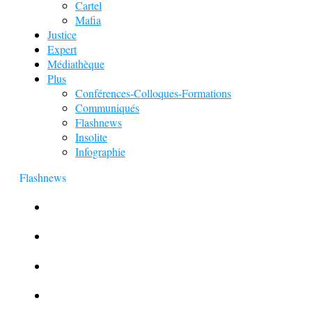
Cartel
Mafia
Justice
Expert
Médiathèque
Plus
Conférences-Colloques-Formations
Communiqués
Flashnews
Insolite
Infographie
Flashnews
Europol : Un calendrier de l’Avent insolite
Le corbeau vole une arme sur une scène de crime
Foot et Blanchiment d’argent
L’illusion d’incognito