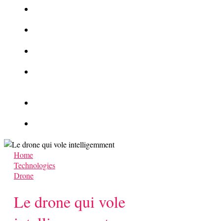
La Kalachnikov : l’arme la plus meurtrière du monde
La Mafia cible l’Etat Islamique
Quantique pour cryptographes
Les méthodes de recrutement des fonctionnaires par le
crime organisé
Le criminel de plus stupide de l’été !
Facebook : son catalogue biométrique de Tags illégal ?
Home
Technologies
Drone
Le drone qui vole