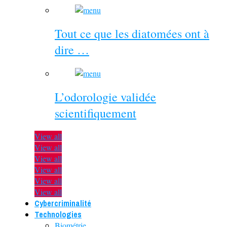
Tout ce que les diatomées ont à
dire …
L’odorologie validée
scientifiquement
View all
View all
View all
View all
View all
View all
Cybercriminalité
Technologies
Biométrie