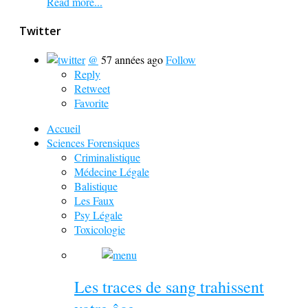
Read more...
Twitter
@
57 années ago
Follow
Reply
Retweet
Favorite
Accueil
Sciences Forensiques
Criminalistique
Médecine Légale
Balistique
Les Faux
Psy Légale
Toxicologie
Les traces de sang trahissent