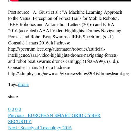
Post source :
A. Giusti et al.: "A Machine Learning Approach
to the Visual Perception of Forest Trails for Mobile Robots".
IEEE Robotics and Automation Letters (2016) and ICRA
2016 (accepted) AAAI Video Highlights: Drones Navigating
Forests and Robot Boat Swarms - IEEE Spectrum. (s. d.).
Consulté 1 mars 2016, à l’adresse
http://spectrum.ieee.org/automaton/robotics/artificial-
intelligence/aaai-video-highlights-drones-navigating-forests-
and-robot-boat-swarms droneslearnt.jpg (1500×999). (s. d.).
Consulté 1 mars 2016, à l’adresse
http://cdn.phys.org/newman/gfx/news/hires/2016/droneslearnt.jpg
Tags:
drone
share
0
0
0
0
Previous :
EUROPEAN SMART GRID CYBER
SECURITY
Next :
Society of Toxicology 2016