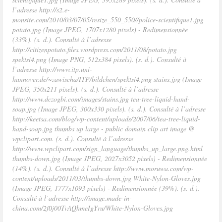
l’adresse http://s2.e-
monsite.com/2010/03/07/05/resize_550_550//police-scientifique1.jpg
potato.jpg (Image JPEG, 1707x1280 pixels) - Redimensionnée
(33%). (s. d.). Consulté à l’adresse
http://citizenpotato.files.wordpress.com/2011/08/potato.jpg
spektsi4.png (Image PNG, 512x384 pixels). (s. d.). Consulté à
l’adresse http://www.itp.uni-
hannover.de/~zawischa/ITP/bildchen/spektsi4.png stains.jpg (Image
JPEG, 350x211 pixels). (s. d.). Consulté à l’adresse
http://www.dczogbi.com/images/stains.jpg tea-tree-liquid-hand-
soap.jpg (Image JPEG, 300x330 pixels). (s. d.). Consulté à l’adresse
http://keetsa.com/blog/wp-content/uploads/2007/06/tea-tree-liquid-
hand-soap.jpg thumbs up large - public domain clip art image @
wpclipart.com. (s. d.). Consulté à l’adresse
http://www.wpclipart.com/sign_language/thumbs_up_large.png.html
thumbs-down.jpg (Image JPEG, 2027x3052 pixels) - Redimensionnée
(14%). (s. d.). Consulté à l’adresse http://www.moruwa.com/wp-
content/uploads/2011/03/thumbs-down.jpg White-Nylon-Gloves.jpg
(Image JPEG, 1777x1093 pixels) - Redimensionnée (39%). (s. d.).
Consulté à l’adresse http://image.made-in-
china.com/2f0j00TvAQhmeIgYru/White-Nylon-Gloves.jpg