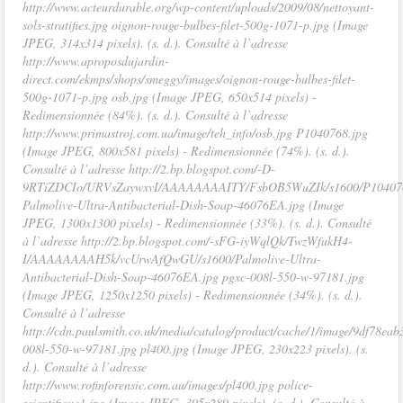
http://www.acteurdurable.org/wp-content/uploads/2009/08/nettoyant-
sols-stratifies.jpg oignon-rouge-bulbes-filet-500g-1071-p.jpg (Image
JPEG, 314x314 pixels). (s. d.). Consulté à l’adresse
http://www.aproposdujardin-
direct.com/ekmps/shops/smeggy/images/oignon-rouge-bulbes-filet-
500g-1071-p.jpg osb.jpg (Image JPEG, 650x514 pixels) -
Redimensionnée (84%). (s. d.). Consulté à l’adresse
http://www.primastroj.com.ua/image/teh_info/osb.jpg P1040768.jpg
(Image JPEG, 800x581 pixels) - Redimensionnée (74%). (s. d.).
Consulté à l’adresse http://2.bp.blogspot.com/-D-
9RTiZDCIo/URVsZaywxvI/AAAAAAAAITY/FsbOB5WuZIk/s1600/P104076
Palmolive-Ultra-Antibacterial-Dish-Soap-46076EA.jpg (Image
JPEG, 1300x1300 pixels) - Redimensionnée (33%). (s. d.). Consulté
à l’adresse http://2.bp.blogspot.com/-sFG-iyWqlQk/TwzWfukH4-
I/AAAAAAAAH5k/vcUrwAfQwGU/s1600/Palmolive-Ultra-
Antibacterial-Dish-Soap-46076EA.jpg pgxc-008l-550-w-97181.jpg
(Image JPEG, 1250x1250 pixels) - Redimensionnée (34%). (s. d.).
Consulté à l’adresse
http://cdn.paulsmith.co.uk/media/catalog/product/cache/1/image/9df78e
008l-550-w-97181.jpg pl400.jpg (Image JPEG, 230x223 pixels). (s.
d.). Consulté à l’adresse
http://www.rofinforensic.com.au/images/pl400.jpg police-
scientifique1.jpg (Image JPEG, 395x289 pixels). (s. d.). Consulté à