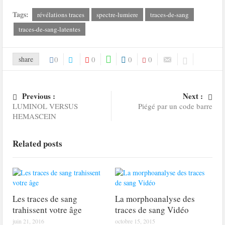
Tags:
révélations traces
spectre-lumiere
traces-de-sang
traces-de-sang-latentes
share
0
0
0
0
Previous :
Next :
LUMINOL VERSUS
Piégé par un code barre
HEMASCEIN
Related posts
Les traces de sang
La morphoanalyse des
trahissent votre âge
traces de sang Vidéo
juin 21, 2016
octobre 15, 2015