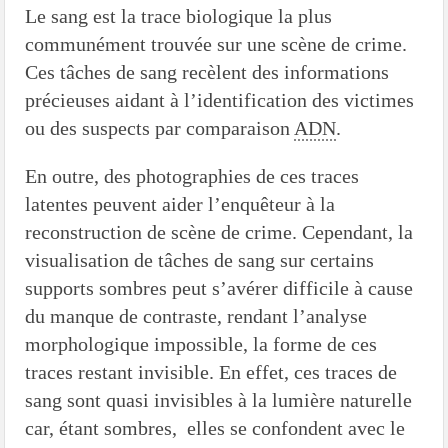
Les méthodes de recrutement des fonctionnaires par le crime organisé
Le sang est la trace biologique la plus
communément trouvée sur une scène de crime.
Le criminel de plus stupide de l’été !
Ces tâches de sang recèlent des informations
Facebook : son catalogue biométrique de Tags illégal ?
précieuses aidant à l’identification des victimes
ou des suspects par comparaison
ADN
.
En outre, des photographies de ces traces
latentes peuvent aider l’enquêteur à la
reconstruction de scène de crime. Cependant, la
visualisation de tâches de sang sur certains
supports sombres peut s’avérer difficile à cause
du manque de contraste, rendant l’analyse
morphologique impossible, la forme de ces
traces restant invisible. En effet, ces traces de
sang sont quasi invisibles à la lumière naturelle
car, étant sombres, elles se confondent avec le