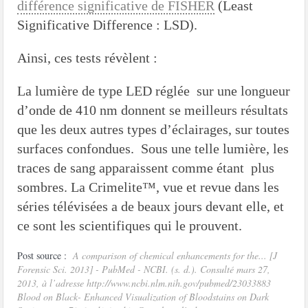
différence significative de FISHER
(Least
Significative Difference : LSD).
Ainsi, ces tests révèlent :
La lumière de type LED réglée sur une longueur
d’onde de 410 nm donnent se meilleurs résultats
que les deux autres types d’éclairages, sur toutes
surfaces confondues. Sous une telle lumière, les
traces de sang apparaissent comme étant plus
sombres. La Crimelite™, vue et revue dans les
séries télévisées a de beaux jours devant elle, et
ce sont les scientifiques qui le prouvent.
Post source :
A comparison of chemical enhancements for the... [J
Forensic Sci. 2013] - PubMed - NCBI. (s. d.). Consulté mars 27,
2013, à l’adresse http://www.ncbi.nlm.nih.gov/pubmed/23033883
Blood on Black- Enhanced Visualization of Bloodstains on Dark