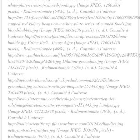
white-plate-series-of-canned-foods.jpg (Image JPEG, 1200x801
pixels) - Redimensionnée (54%). (s. d.). Consulté à l’adresse
http://us.123rf.com/400wm/400/400/ra3rn/ra3rn1106/ra3rn110600209/98
canned-red-kidney-beans-on-a-white-plate-series-of-canned-foods.jpg
blood-bubble.jpg (Image JPEG, 660x436 pixels). (s. d.). Consulté à
l’adresse http://forensics4fiction.files.wordpress.com/2013/02/blood-
bubble.jpg Crime-lite2 - Image 4.jpg (Image JPEG, 1760x1418
pixels) - Redimensionnée (40%). (s. d.). Consulté à l’adresse
http://www.pathtech.com.au/files/051V0L80656G6I8W1Y9G0Q128W7K
lite2%20-%20Image%204.jpg Dilution-grenadine.jpg (Image JPEG,
1384x477 pixels) - Redimensionnée (70%). (s. d.). Consulté à
l’adresse
http://upload.wikimedia.org/wikipedia/commons/2/21/Dilution-
grenadine.jpg entretenir-nettoyer-moquette-551443.jpg (Image JPEG,
250x400 pixels). (s. d.). Consulté à l’adresse
http://www.linternaute.com/bricolage/magazine/entretien-des-
sols/image/entretenir-nettoyer-moquette-551443.jpg handjes.jpg
(Image JPEG, 4272x2848 pixels) - Redimensionnée (19%). (s. d.).
Consulté à l’adresse
http://policiacientificasp.files.wordpress.com/2012/06/handjes.jpg
nettoyant-sols-stratifies.jpg (Image JPEG, 500x476 pixels) -
Redimensionnée (90%). (s. d.). Consulté à l’adresse