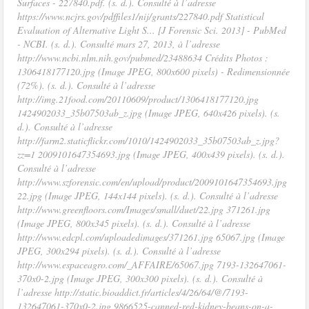
Surfaces - 227840.pdf. (s. d.). Consulté à l’adresse
https://www.ncjrs.gov/pdffiles1/nij/grants/227840.pdf Statistical
Evaluation of Alternative Light S... [J Forensic Sci. 2013] - PubMed
- NCBI. (s. d.). Consulté mars 27, 2013, à l’adresse
http://www.ncbi.nlm.nih.gov/pubmed/23488634 Crédits Photos :
1306418177120.jpg (Image JPEG, 800x600 pixels) - Redimensionnée
(72%). (s. d.). Consulté à l’adresse
http://img.21food.com/20110609/product/1306418177120.jpg
1424902033_35b07503ab_z.jpg (Image JPEG, 640x426 pixels). (s.
d.). Consulté à l’adresse
http://farm2.staticflickr.com/1010/1424902033_35b07503ab_z.jpg?
zz=1 2009101647354693.jpg (Image JPEG, 400x439 pixels). (s. d.).
Consulté à l’adresse
http://www.szforensic.com/en/upload/product/2009101647354693.jpg
22.jpg (Image JPEG, 144x144 pixels). (s. d.). Consulté à l’adresse
http://www.greenfloors.com/Images/small/duet/22.jpg 371261.jpg
(Image JPEG, 800x345 pixels). (s. d.). Consulté à l’adresse
http://www.edcpl.com/uploadedimages/371261.jpg 65067.jpg (Image
JPEG, 300x294 pixels). (s. d.). Consulté à l’adresse
http://www.espaceagro.com/_AFFAIRE/65067.jpg 7193-132647061-
370x0-2.jpg (Image JPEG, 300x300 pixels). (s. d.). Consulté à
l’adresse http://static.bioaddict.fr/articles/4/26/64/@/7193-
132647061-370x0-2.jpg 9866525-canned-red-kidney-beans-on-a-