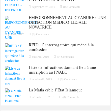
septembre 29, 2015
(0) Comments
EMPOISONNEMENT AU CYANURE : UNE
DETECTION MEDICO-LEGALE
NOVATRICE
juin 04, 2012
(0) Comments
REID : l’ interrogatoire qui mène à la
confession
mars 01, 2016
(0) Comments
Liste de infractions donnant lieu à une
inscription au FNAEG
octobre 08, 2015
(0) Comments
La Mafia cible l’Etat Islamique
décembre 01, 2015
(0) Comments