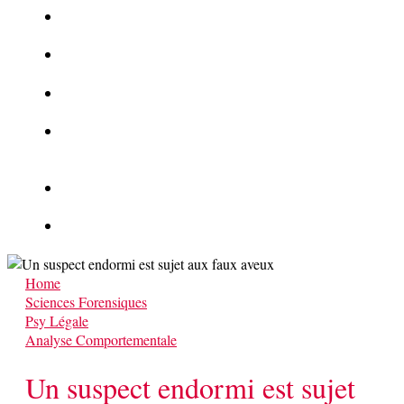
La Kalachnikov : l’arme la plus meurtrière du monde
La Mafia cible l’Etat Islamique
Quantique pour cryptographes
Les méthodes de recrutement des fonctionnaires par le
crime organisé
Le criminel de plus stupide de l’été !
Facebook : son catalogue biométrique de Tags illégal ?
Home
Sciences Forensiques
Psy Légale
Analyse Comportementale
Un suspect endormi est sujet