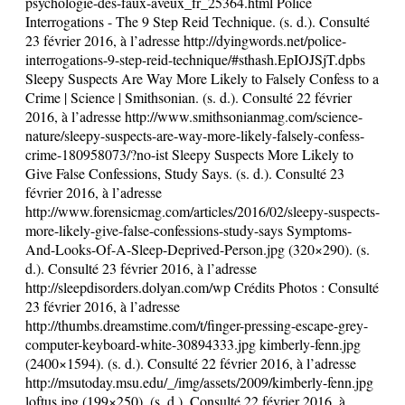
psychologie-des-faux-aveux_fr_25364.html Police
Interrogations - The 9 Step Reid Technique. (s. d.). Consulté
23 février 2016, à l’adresse http://dyingwords.net/police-
interrogations-9-step-reid-technique/#sthash.EpIOJSjT.dpbs
Sleepy Suspects Are Way More Likely to Falsely Confess to a
Crime | Science | Smithsonian. (s. d.). Consulté 22 février
2016, à l’adresse http://www.smithsonianmag.com/science-
nature/sleepy-suspects-are-way-more-likely-falsely-confess-
crime-180958073/?no-ist Sleepy Suspects More Likely to
Give False Confessions, Study Says. (s. d.). Consulté 23
février 2016, à l’adresse
http://www.forensicmag.com/articles/2016/02/sleepy-suspects-
more-likely-give-false-confessions-study-says Symptoms-
And-Looks-Of-A-Sleep-Deprived-Person.jpg (320×290). (s.
d.). Consulté 23 février 2016, à l’adresse
http://sleepdisorders.dolyan.com/wp Crédits Photos : Consulté
23 février 2016, à l’adresse
http://thumbs.dreamstime.com/t/finger-pressing-escape-grey-
computer-keyboard-white-30894333.jpg kimberly-fenn.jpg
(2400×1594). (s. d.). Consulté 22 février 2016, à l’adresse
http://msutoday.msu.edu/_/img/assets/2009/kimberly-fenn.jpg
loftus.jpg (199×250). (s. d.). Consulté 22 février 2016, à