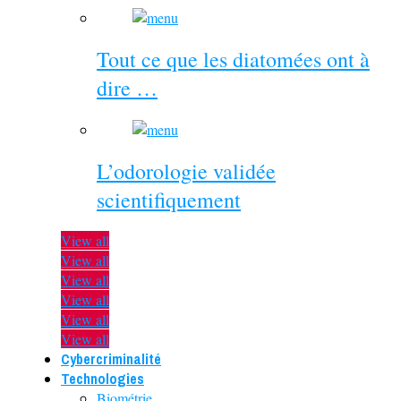
Tout ce que les diatomées ont à
dire …
L’odorologie validée
scientifiquement
View all
View all
View all
View all
View all
View all
Cybercriminalité
Technologies
Biométrie