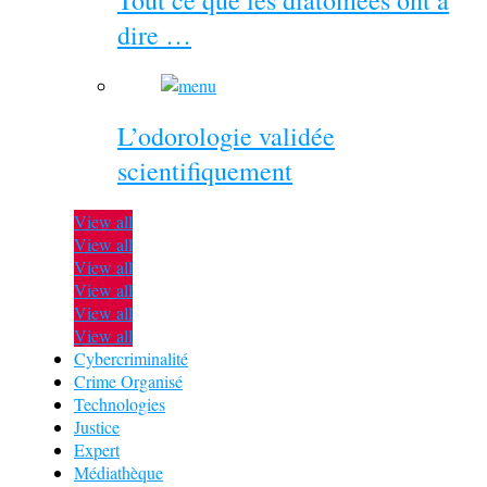
dire …
L’odorologie validée
scientifiquement
View all
View all
View all
View all
View all
View all
Cybercriminalité
Crime Organisé
Technologies
Justice
Expert
Médiathèque