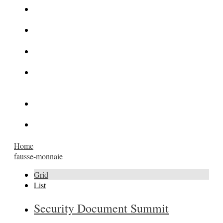
La Kalachnikov : l’arme la plus meurtrière du monde
La Mafia cible l’Etat Islamique
Quantique pour cryptographes
Les méthodes de recrutement des fonctionnaires par le
crime organisé
Le criminel de plus stupide de l’été !
Facebook : son catalogue biométrique de Tags illégal ?
Home
fausse-monnaie
Grid
List
Security Document Summit