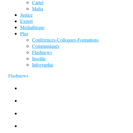
Cartel
Mafia
Justice
Expert
Médiathèque
Plus
Conférences-Colloques-Formations
Communiqués
Flashnews
Insolite
Infographie
Flashnews
Europol : Un calendrier de l’Avent insolite
Le corbeau vole une arme sur une scène de crime
Foot et Blanchiment d’argent
L’illusion d’incognito