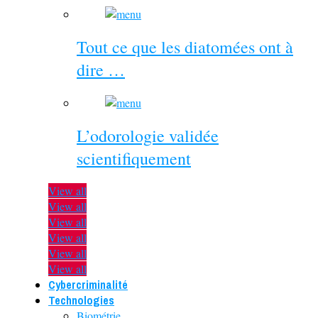
Tout ce que les diatomées ont à
dire …
L’odorologie validée
scientifiquement
View all
View all
View all
View all
View all
View all
Cybercriminalité
Technologies
Biométrie