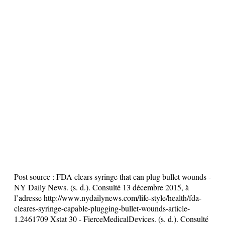
Post source :
FDA clears syringe that can plug bullet wounds -
NY Daily News. (s. d.). Consulté 13 décembre 2015, à
l’adresse http://www.nydailynews.com/life-style/health/fda-
cleares-syringe-capable-plugging-bullet-wounds-article-
1.2461709 Xstat 30 - FierceMedicalDevices. (s. d.). Consulté