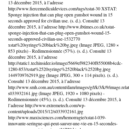
13 décembre 2015, à l’adresse
http://www.fiercemedicaldevices.com/tags/xstat-30 XSTAT:
Sponge injection that can plug open gunshot wound in 15
seconds approved for civilian use. (s. d.). Consulté 13
décembre 2015, à l’adresse http://www.ibtimes.co.uk/xstat-
sponge-injection-that-can-plug-open-gunshot-wound-15-
seconds-approved-civilian-use-1532770
xstat%20syringe%20black%20bg.jpeg (Image JPEG, 1280 ×
853 pixels) - Redimensionnée (57%). (s. d.). Consulté 13
décembre 2015, à l’adresse
http://static1.techinsider.io/image/5669ef982340f855008b4cdc-
1280-853/xstat%2520syringe%2520black%2520bg.jpeg
1449709762919.jpg (Image JPEG, 300 × 114 pixels). (s. d.).
Consulté 13 décembre 2015, à l’adresse
http://www.smh.com.au/content/dam/images/g/l/k/3/k/9/image.re
s033932161.jpg (Image JPEG, 1920 × 1080 pixels) -
Redimensionnée (45%). (s. d.). Consulté 13 décembre 2015, à
l’adresse http://www.extremetech.com/wp-
content/uploads/2015/12/s033932161.jpg
http://www.maxisciences.com/hemorragie/xstat-l-039-
innovante-seringue-qui-peut-sauver-une-vie-en-15-secondes-