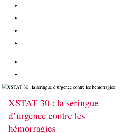
La Kalachnikov : l’arme la plus meurtrière du monde
La Mafia cible l’Etat Islamique
Quantique pour cryptographes
Les méthodes de recrutement des fonctionnaires par le
crime organisé
Le criminel de plus stupide de l’été !
Facebook : son catalogue biométrique de Tags illégal ?
XSTAT 30 : la seringue
d’urgence contre les
hémorragies