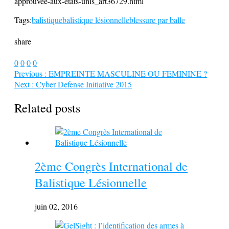
approuvee-aux-etats-unis_art36729.html
Tags:
balistique
balistique lésionnelle
blessure par balle
share
0
0
0
0
Previous :
EMPREINTE MASCULINE OU FEMININE ?
Next :
Cyber Defense Initiative 2015
Related posts
2ème Congrès International de
Balistique Lésionnelle
juin 02, 2016