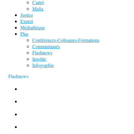
Cartel
Mafia
Justice
Expert
Médiathèque
Plus
Conférences-Colloques-Formations
Communiqués
Flashnews
Insolite
Infographie
Flashnews
Europol : Un calendrier de l’Avent insolite
Le corbeau vole une arme sur une scène de crime
Foot et Blanchiment d’argent
L’illusion d’incognito