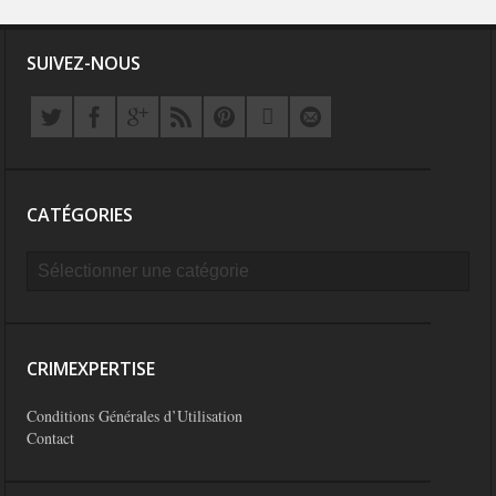
Les méthodes de recrutement des fonctionnaires par le crime organisé
Le criminel de plus stupide de l’été !
SUIVEZ-NOUS
Facebook : son catalogue biométrique de Tags illégal ?
CATÉGORIES
CRIMEXPERTISE
Conditions Générales d’Utilisation
Contact