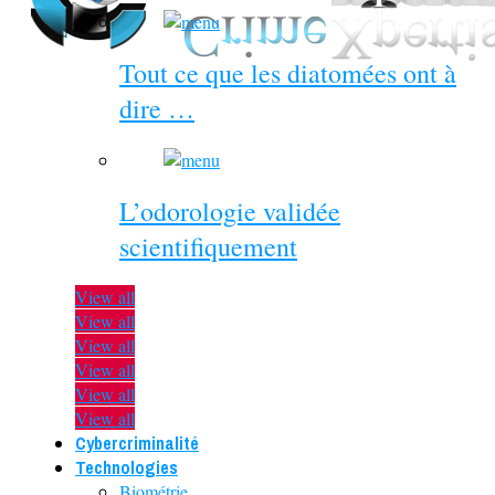
Tout ce que les diatomées ont à
dire …
L’odorologie validée
scientifiquement
View all
View all
View all
View all
View all
View all
Cybercriminalité
Technologies
Biométrie