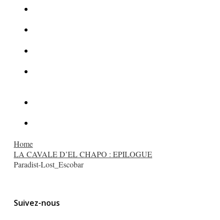
La Kalachnikov : l’arme la plus meurtrière du monde
La Mafia cible l’Etat Islamique
Quantique pour cryptographes
Les méthodes de recrutement des fonctionnaires par le
crime organisé
Le criminel de plus stupide de l’été !
Facebook : son catalogue biométrique de Tags illégal ?
Home
LA CAVALE D’EL CHAPO : EPILOGUE
Paradist-Lost_Escobar
Suivez-nous