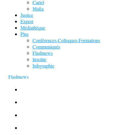
Cartel
Mafia
Justice
Expert
Médiathèque
Plus
Conférences-Colloques-Formations
Communiqués
Flashnews
Insolite
Infographie
Flashnews
Europol : Un calendrier de l’Avent insolite
Le corbeau vole une arme sur une scène de crime
Foot et Blanchiment d’argent
L’illusion d’incognito