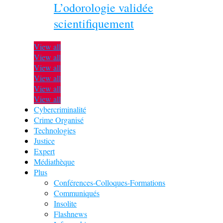
L’odorologie validée
scientifiquement
View all
View all
View all
View all
View all
View all
Cybercriminalité
Crime Organisé
Technologies
Justice
Expert
Médiathèque
Plus
Conférences-Colloques-Formations
Communiqués
Insolite
Flashnews