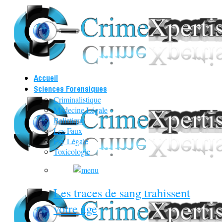
Accueil
Sciences Forensiques
Criminalistique
Médecine Légale
Balistique
Les Faux
Psy Légale
Toxicologie
Les traces de sang trahissent
votre âge