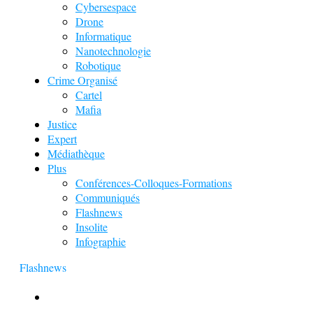
Cybersespace
Drone
Informatique
Nanotechnologie
Robotique
Crime Organisé
Cartel
Mafia
Justice
Expert
Médiathèque
Plus
Conférences-Colloques-Formations
Communiqués
Flashnews
Insolite
Infographie
Flashnews
Europol : Un calendrier de l’Avent insolite