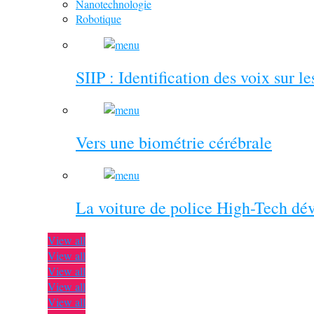
Nanotechnologie
Robotique
SIIP : Identification des voix sur l
Vers une biométrie cérébrale
La voiture de police High-Tech dé
View all
View all
View all
View all
View all