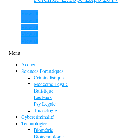
View all
View all
View all
View all
View all
Menu
Accueil
Sciences Forensiques
Criminalistique
Médecine Légale
Balistique
Les Faux
Psy Légale
Toxicologie
Cybercriminalité
Technologies
Biométrie
Biotechnologie