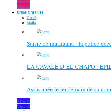
View all
View all
Crime Organisé
Cartel
Mafia
Saisie de marijuana : la police dé
LA CAVALE D’EL CHAPO : EP
Assassinée le lendemain de sa nom
View all
View all