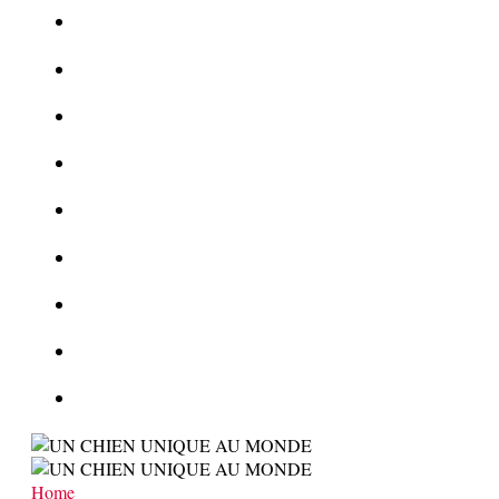
Le corbeau vole une arme sur une scène de crime
Foot et Blanchiment d’argent
L’illusion d’incognito
La Kalachnikov : l’arme la plus meurtrière du monde
La Mafia cible l’Etat Islamique
Quantique pour cryptographes
Les méthodes de recrutement des fonctionnaires par le crime
Le criminel de plus stupide de l’été !
Facebook : son catalogue biométrique de Tags illégal ?
Home