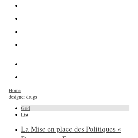
La Kalachnikov : l’arme la plus meurtrière du monde
La Mafia cible l’Etat Islamique
Quantique pour cryptographes
Les méthodes de recrutement des fonctionnaires par le
crime organisé
Le criminel de plus stupide de l’été !
Facebook : son catalogue biométrique de Tags illégal ?
Home
designer drugs
Grid
List
La Mise en place des Politiques «