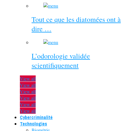
Tout ce que les diatomées ont à
dire …
L’odorologie validée
scientifiquement
View all
View all
View all
View all
View all
View all
Cybercriminalité
Technologies
Biométrie