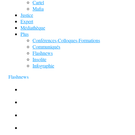
Cartel
Mafia
Justice
Expert
Médiathèque
Plus
Conférences-Colloques-Formations
Communiqués
Flashnews
Insolite
Infographie
Flashnews
Europol : Un calendrier de l’Avent insolite
Le corbeau vole une arme sur une scène de crime
Foot et Blanchiment d’argent
L’illusion d’incognito