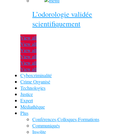
L’odorologie validée
scientifiquement
View all
View all
View all
View all
View all
View all
Cybercriminalité
Crime Organisé
Technologies
Justice
Expert
Médiathèque
Plus
Conférences-Colloques-Formations
Communiqués
Insolite