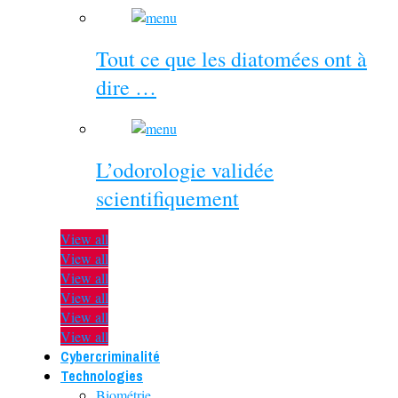
Tout ce que les diatomées ont à
dire …
L’odorologie validée
scientifiquement
View all
View all
View all
View all
View all
View all
Cybercriminalité
Technologies
Biométrie