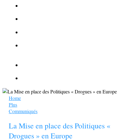
La Kalachnikov : l’arme la plus meurtrière du monde
La Mafia cible l’Etat Islamique
Quantique pour cryptographes
Les méthodes de recrutement des fonctionnaires par le
crime organisé
Le criminel de plus stupide de l’été !
Facebook : son catalogue biométrique de Tags illégal ?
Home
Plus
Communiqués
La Mise en place des Politiques «
Drogues » en Europe