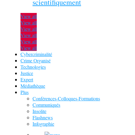
scientifiquement
View all
View all
View all
View all
View all
View all
Cybercriminalité
Crime Organisé
Technologies
Justice
Expert
Médiathèque
Plus
Conférences-Colloques-Formations
Communiqués
Insolite
Flashnews
Infographie