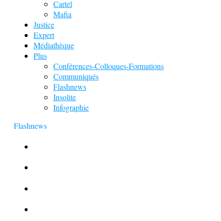
Cartel
Mafia
Justice
Expert
Médiathèque
Plus
Conférences-Colloques-Formations
Communiqués
Flashnews
Insolite
Infographie
Flashnews
Europol : Un calendrier de l’Avent insolite
Le corbeau vole une arme sur une scène de crime
Foot et Blanchiment d’argent
L’illusion d’incognito