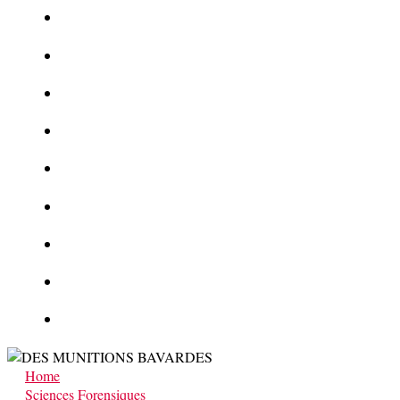
Le corbeau vole une arme sur une scène de crime
Foot et Blanchiment d’argent
L’illusion d’incognito
La Kalachnikov : l’arme la plus meurtrière du monde
La Mafia cible l’Etat Islamique
Quantique pour cryptographes
Les méthodes de recrutement des fonctionnaires par le crime
Le criminel de plus stupide de l’été !
Facebook : son catalogue biométrique de Tags illégal ?
Home
Sciences Forensiques