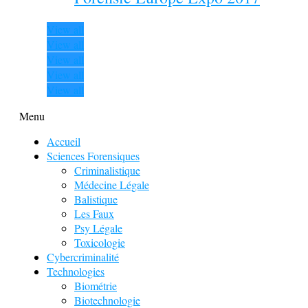
View all
View all
View all
View all
View all
Menu
Accueil
Sciences Forensiques
Criminalistique
Médecine Légale
Balistique
Les Faux
Psy Légale
Toxicologie
Cybercriminalité
Technologies
Biométrie
Biotechnologie