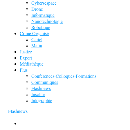
Cybersespace
Drone
Informatique
Nanotechnologie
Robotique
Crime Organisé
Cartel
Mafia
Justice
Expert
Médiathèque
Plus
Conférences-Colloques-Formations
Communiqués
Flashnews
Insolite
Infographie
Flashnews
Europol : Un calendrier de l’Avent insolite