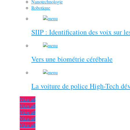
Nanotechnologie
Robotique
SIIP : Identification des voix sur l
Vers une biométrie cérébrale
La voiture de police High-Tech dé
View all
View all
View all
View all
View all