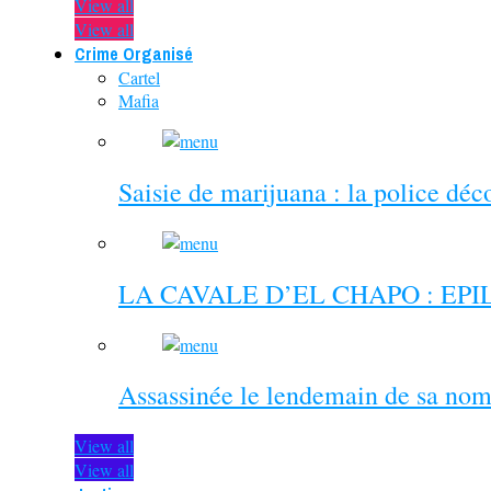
View all
View all
Crime Organisé
Cartel
Mafia
Saisie de marijuana : la police dé
LA CAVALE D’EL CHAPO : EP
Assassinée le lendemain de sa nom
View all
View all