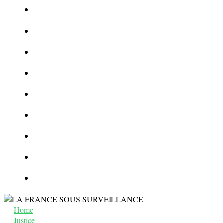
Le corbeau vole une arme sur une scène de crime
Foot et Blanchiment d’argent
L’illusion d’incognito
La Kalachnikov : l’arme la plus meurtrière du monde
La Mafia cible l’Etat Islamique
Quantique pour cryptographes
Les méthodes de recrutement des fonctionnaires par le crime
Le criminel de plus stupide de l’été !
Facebook : son catalogue biométrique de Tags illégal ?
Home
Justice