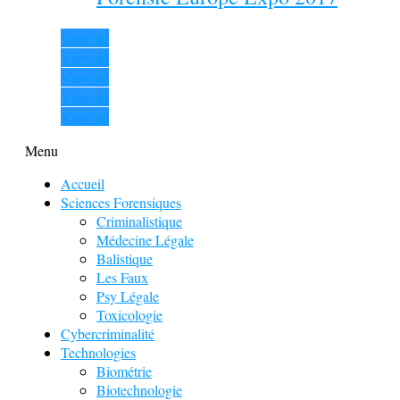
View all
View all
View all
View all
View all
Menu
Accueil
Sciences Forensiques
Criminalistique
Médecine Légale
Balistique
Les Faux
Psy Légale
Toxicologie
Cybercriminalité
Technologies
Biométrie
Biotechnologie