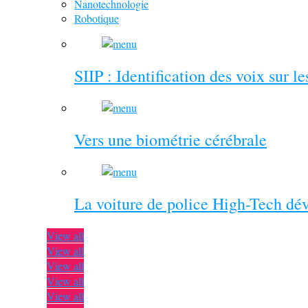
Nanotechnologie
Robotique
SIIP : Identification des voix sur l
Vers une biométrie cérébrale
La voiture de police High-Tech dé
View all
View all
View all
View all
View all