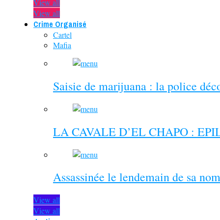
View all
View all
Crime Organisé
Cartel
Mafia
Saisie de marijuana : la police dé
LA CAVALE D’EL CHAPO : EP
Assassinée le lendemain de sa nom
View all
View all