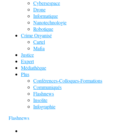
Cybersespace
Drone
Informatique
Nanotechnologie
Robotique
Crime Organisé
Cartel
Mafia
Justice
Expert
Médiathèque
Plus
Conférences-Colloques-Formations
Communiqués
Flashnews
Insolite
Infographie
Flashnews
Europol : Un calendrier de l’Avent insolite