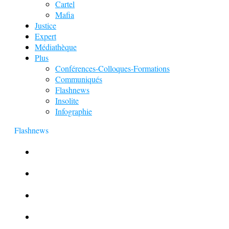
Cartel
Mafia
Justice
Expert
Médiathèque
Plus
Conférences-Colloques-Formations
Communiqués
Flashnews
Insolite
Infographie
Flashnews
Europol : Un calendrier de l’Avent insolite
Le corbeau vole une arme sur une scène de crime
Foot et Blanchiment d’argent
L’illusion d’incognito