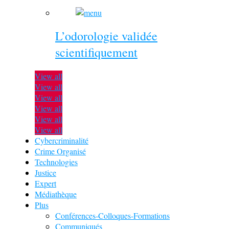
L’odorologie validée
scientifiquement
View all
View all
View all
View all
View all
View all
Cybercriminalité
Crime Organisé
Technologies
Justice
Expert
Médiathèque
Plus
Conférences-Colloques-Formations
Communiqués