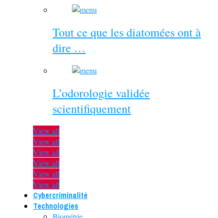
Tout ce que les diatomées ont à
dire …
L’odorologie validée
scientifiquement
View all
View all
View all
View all
View all
View all
Cybercriminalité
Technologies
Biométrie