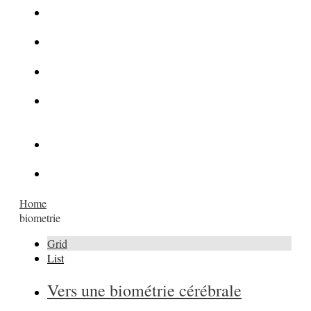
La Kalachnikov : l’arme la plus meurtrière du monde
La Mafia cible l’Etat Islamique
Quantique pour cryptographes
Les méthodes de recrutement des fonctionnaires par le
crime organisé
Le criminel de plus stupide de l’été !
Facebook : son catalogue biométrique de Tags illégal ?
Home
biometrie
Grid
List
Vers une biométrie cérébrale