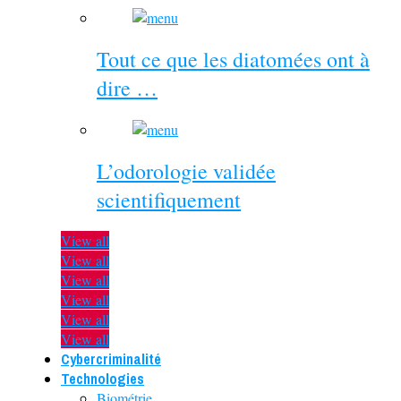
Tout ce que les diatomées ont à
dire …
L’odorologie validée
scientifiquement
View all
View all
View all
View all
View all
View all
Cybercriminalité
Technologies
Biométrie