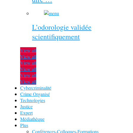
L’odorologie validée
scientifiquement
View all
View all
View all
View all
View all
View all
Cybercriminalité
Crime Organisé
Technologies
Justice
Expert
Médiathèque
Plus
Conférences-Colloques-Formations