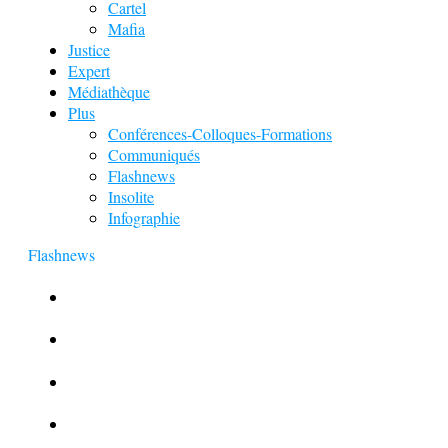
Cartel
Mafia
Justice
Expert
Médiathèque
Plus
Conférences-Colloques-Formations
Communiqués
Flashnews
Insolite
Infographie
Flashnews
Europol : Un calendrier de l’Avent insolite
Le corbeau vole une arme sur une scène de crime
Foot et Blanchiment d’argent
L’illusion d’incognito