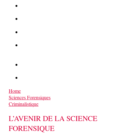
La Kalachnikov : l’arme la plus meurtrière du monde
La Mafia cible l’Etat Islamique
Quantique pour cryptographes
Les méthodes de recrutement des fonctionnaires par le
crime organisé
Le criminel de plus stupide de l’été !
Facebook : son catalogue biométrique de Tags illégal ?
Home
Sciences Forensiques
Criminalistique
L’AVENIR DE LA SCIENCE
FORENSIQUE