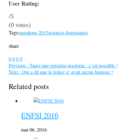
User Rating:
/5
(
0
votes)
Tags:
parutions 2015
sciences forensiques
share
0
0
0
0
Previous :
Taper une perquise nocturne : c’est possible !
Next :
Qui a dit que la police n’ avait aucun humour ?
Related posts
ENFSI 2016
mai 06, 2016