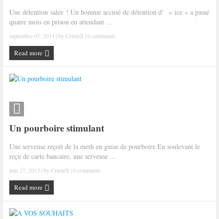
Une détention salée ! Un homme accusé de détention d’ « ice » a passé
quatre mois en prison en attendant ...
septembre 07, 2015
| by
CrimeX
|
0 comments
Read more
Un pourboire stimulant
Une serveuse reçoit de la meth en guise de pourboire En soulevant le
reçu de carte bancaire, une serveuse ...
juin 27, 2015
| by
CrimeX
|
0 comments
Read more