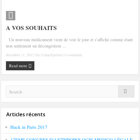
A VOS SOUHAITS
Un nouveau médicament vient de voir le jour et s’affiche comme étant
non seulement un décongestion ...
décembre 11, 2012
| by
CrimeXpertise
|
0 comments
Read more
Articles récents
Hack in Paris 2017
17EME CONGRES D’ANTHROPOLOGIE MEDICO-LÉGALE