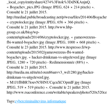
_local_copy/entityshare/4274%3Fitok%3DdNKAnjnQ.
« Bogachev_pics.JPG (Image JPEG, 624 × 214 pixels) ».
Consulté le 21 juillet 2015.
http://mediad.publicbroadcasting.net/p/wesa/files/201406/Bogach
« cryptolocker.jpg (Image JPEG, 656 × 366 pixels) ».
Consulté le 21 juillet 2015. http://www.hbp-
group.co.uk/blog/wp-
content/uploads/2014/06/cryptolocker.jpg. « gameoverzeus-
fbi-wanted-bogachev.jpg (Image JPEG, 1000 × 668 pixels) ».
Consulté le 23 juillet 2015. http://www.itespresso.fr/wp-
content/uploads/2015/02/gameoverzeus-fbi-wanted-
bogachev.jpg. « hacker-drinkman-vs-uitgeleverd.jpg (Image
JPEG, 1280 × 720 pixels) - Redimensionnée (88%) ».
Consulté le 21 juillet 2015.
http://media.nu.nl/m/m1oxm86anvv3_wd1280.jpg/hacker-
drinkman-vs-uitgeleverd.jpg.
« M1J1flbBR7louvN5HNUCqcuXCOpmIF.jpg (Image
JPEG, 519 × 519 pixels) ». Consulté le 21 juillet 2015.
http://www.rsaconference.com/writable/speakers/photo/520x
Tags:
cybercriminalite
virus informatique