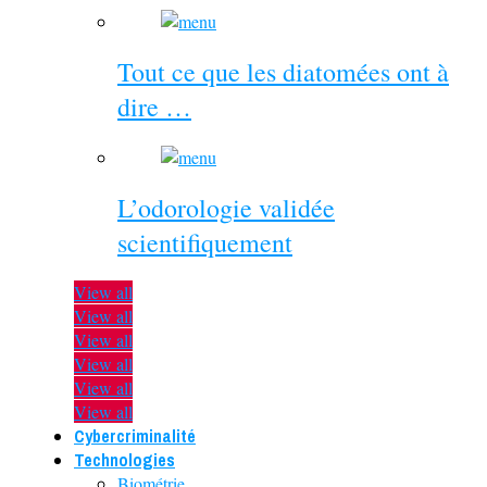
Tout ce que les diatomées ont à
dire …
L’odorologie validée
scientifiquement
View all
View all
View all
View all
View all
View all
Cybercriminalité
Technologies
Biométrie