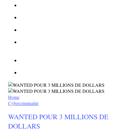
La Kalachnikov : l’arme la plus meurtrière du monde
La Mafia cible l’Etat Islamique
Quantique pour cryptographes
Les méthodes de recrutement des fonctionnaires par le
crime organisé
Le criminel de plus stupide de l’été !
Facebook : son catalogue biométrique de Tags illégal ?
Home
Cybercriminalité
WANTED POUR 3 MILLIONS DE
DOLLARS