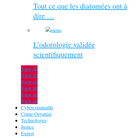
Tout ce que les diatomées ont à
dire …
L’odorologie validée
scientifiquement
View all
View all
View all
View all
View all
View all
Cybercriminalité
Crime Organisé
Technologies
Justice
Expert