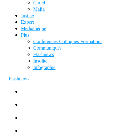
Cartel
Mafia
Justice
Expert
Médiathèque
Plus
Conférences-Colloques-Formations
Communiqués
Flashnews
Insolite
Infographie
Flashnews
Europol : Un calendrier de l’Avent insolite
Le corbeau vole une arme sur une scène de crime
Foot et Blanchiment d’argent
L’illusion d’incognito