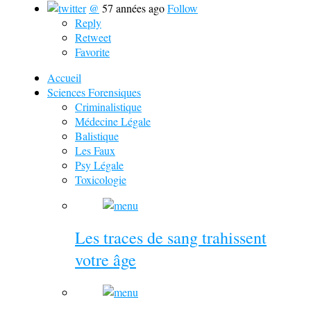
@
57 années ago
Follow
Reply
Retweet
Favorite
Accueil
Sciences Forensiques
Criminalistique
Médecine Légale
Balistique
Les Faux
Psy Légale
Toxicologie
Les traces de sang trahissent
votre âge