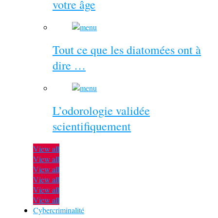
votre âge
Tout ce que les diatomées ont à
dire …
L’odorologie validée
scientifiquement
View all
View all
View all
View all
View all
View all
Cybercriminalité