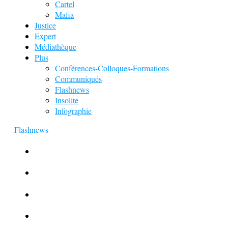
Cartel
Mafia
Justice
Expert
Médiathèque
Plus
Conférences-Colloques-Formations
Communiqués
Flashnews
Insolite
Infographie
Flashnews
Europol : Un calendrier de l’Avent insolite
Le corbeau vole une arme sur une scène de crime
Foot et Blanchiment d’argent
L’illusion d’incognito