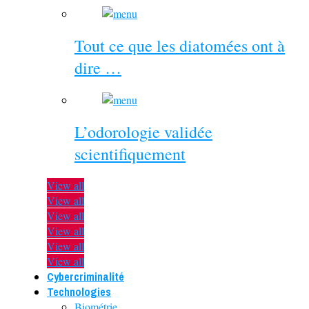
Tout ce que les diatomées ont à
dire …
L’odorologie validée
scientifiquement
View all
View all
View all
View all
View all
View all
Cybercriminalité
Technologies
Biométrie