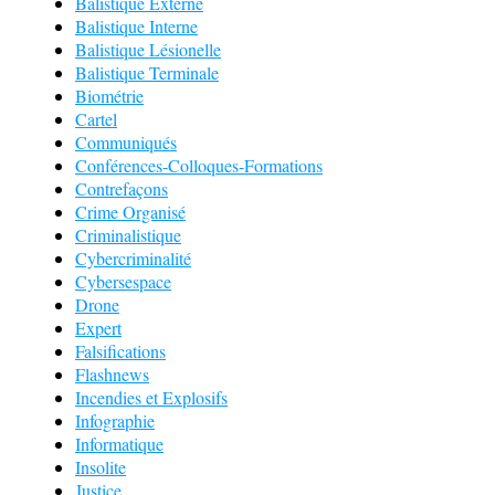
Balistique Externe
Balistique Interne
Balistique Lésionelle
Balistique Terminale
Biométrie
Cartel
Communiqués
Conférences-Colloques-Formations
Contrefaçons
Crime Organisé
Criminalistique
Cybercriminalité
Cybersespace
Drone
Expert
Falsifications
Flashnews
Incendies et Explosifs
Infographie
Informatique
Insolite
Justice