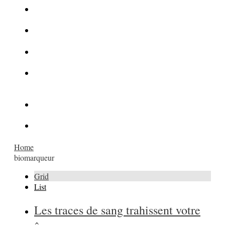
La Kalachnikov : l’arme la plus meurtrière du monde
La Mafia cible l’Etat Islamique
Quantique pour cryptographes
Les méthodes de recrutement des fonctionnaires par le
crime organisé
Le criminel de plus stupide de l’été !
Facebook : son catalogue biométrique de Tags illégal ?
Home
biomarqueur
Grid
List
Les traces de sang trahissent votre