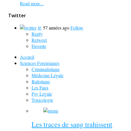
Read more...
Twitter
@
57 années ago
Follow
Reply
Retweet
Favorite
Accueil
Sciences Forensiques
Criminalistique
Médecine Légale
Balistique
Les Faux
Psy Légale
Toxicologie
Les traces de sang trahissent