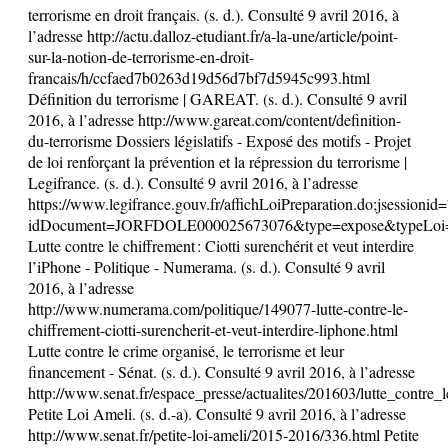
terrorisme en droit français. (s. d.). Consulté 9 avril 2016, à
l’adresse http://actu.dalloz-etudiant.fr/a-la-une/article/point-
sur-la-notion-de-terrorisme-en-droit-
francais/h/ccfaed7b0263d19d56d7bf7d5945c993.html
Définition du terrorisme | GAREAT. (s. d.). Consulté 9 avril
2016, à l’adresse http://www.gareat.com/content/definition-
du-terrorisme Dossiers législatifs - Exposé des motifs - Projet
de loi renforçant la prévention et la répression du terrorisme |
Legifrance. (s. d.). Consulté 9 avril 2016, à l’adresse
https://www.legifrance.gouv.fr/affichLoiPreparation.do;jses
idDocument=JORFDOLE000025673076&type=expose&typeLoi=pr
Lutte contre le chiffrement : Ciotti surenchérit et veut interdire
l’iPhone - Politique - Numerama. (s. d.). Consulté 9 avril
2016, à l’adresse
http://www.numerama.com/politique/149077-lutte-contre-le-
chiffrement-ciotti-surencherit-et-veut-interdire-liphone.html
Lutte contre le crime organisé, le terrorisme et leur
financement - Sénat. (s. d.). Consulté 9 avril 2016, à l’adresse
http://www.senat.fr/espace_presse/actualites/201603/lutte_contr
Petite Loi Ameli. (s. d.-a). Consulté 9 avril 2016, à l’adresse
http://www.senat.fr/petite-loi-ameli/2015-2016/336.html Petite