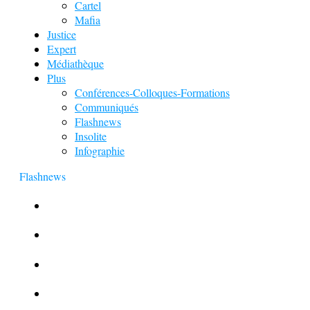
Cartel
Mafia
Justice
Expert
Médiathèque
Plus
Conférences-Colloques-Formations
Communiqués
Flashnews
Insolite
Infographie
Flashnews
Europol : Un calendrier de l’Avent insolite
Le corbeau vole une arme sur une scène de crime
Foot et Blanchiment d’argent
L’illusion d’incognito