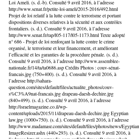
Loi Ameli. (s. d.-b). Consulté 9 avril 2016, à l’adresse
http://www.senat.fr/petite-loi-ameli/2015-2016/492.html
Projet de loi relatif à la lutte contre le terrorisme et portant
dispositions diverses relatives à la sécurité et aux contrôles
frontaliers. (s. d.). Consulté 9 avril 2016, à l’adresse
http://www.senat.fr/rap/l05-117/l05-1173.html Texte adopté
n° 686 - Projet de loi renforçant la lutte contre le crime
organisé, le terrorisme et leur financement, et améliorant
l’efficacité et les garanties de la procédure pénale. (s. d.).
Consulté 9 avril 2016, à l’adresse http://www.assemblee-
nationale.fr/14/ta/ta0686.asp Crédits Photos : couv-sénat-
francais.jpg (750×400). (s. d.). Consulté 9 avril 2016, à
l’adresse http://sahara-
question.com/sites/default/files/actualite_photos/couv-
s%C3%A9nat-francais.jpg drapeau-daesh-dechire.jpg
(840×499). (s. d.). Consulté 9 avril 2016, à l’adresse
http://israelmagazine.co.il/wp-
content/uploads/2015/11/drapeau-daesh-dechire.jpg Egyptian
law.jpg (1000×750). (s. d.). Consulté 9 avril 2016, à l’adresse
http://www.madamasr.com/sites/default/files/photos/news/Egypti
ImageResizer.ashx (440×293). (s. d.). Consulté 9 avril 2016, à