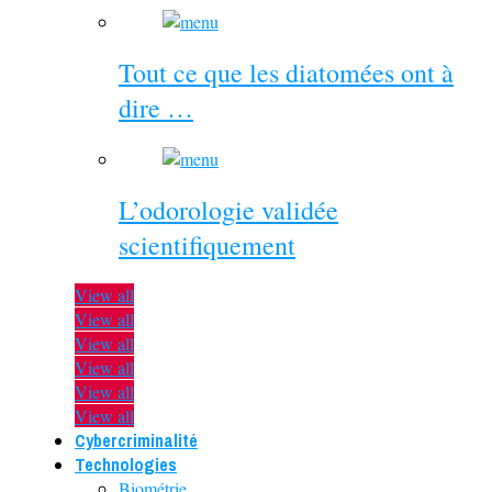
Tout ce que les diatomées ont à
dire …
L’odorologie validée
scientifiquement
View all
View all
View all
View all
View all
View all
Cybercriminalité
Technologies
Biométrie