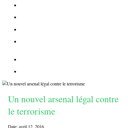
La Kalachnikov : l’arme la plus meurtrière du monde
La Mafia cible l’Etat Islamique
Quantique pour cryptographes
Les méthodes de recrutement des fonctionnaires par le
crime organisé
Le criminel de plus stupide de l’été !
Facebook : son catalogue biométrique de Tags illégal ?
Un nouvel arsenal légal contre
le terrorisme
Date:
avril 12, 2016