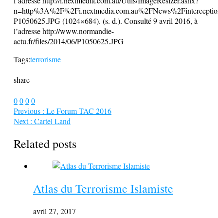
l’adresse http://i.nextmedia.com.au/Utils/ImageResizer.ashx?
n=http%3A%2F%2Fi.nextmedia.com.au%2FNews%2Finterception
P1050625.JPG (1024×684). (s. d.). Consulté 9 avril 2016, à
l’adresse http://www.normandie-
actu.fr/files/2014/06/P1050625.JPG
Tags:
terrorisme
share
0
0
0
0
Previous :
Le Forum TAC 2016
Next :
Cartel Land
Related posts
Atlas du Terrorisme Islamiste
avril 27, 2017