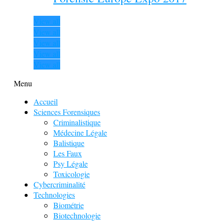
View all
View all
View all
View all
View all
Menu
Accueil
Sciences Forensiques
Criminalistique
Médecine Légale
Balistique
Les Faux
Psy Légale
Toxicologie
Cybercriminalité
Technologies
Biométrie
Biotechnologie