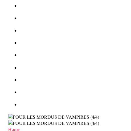
Le corbeau vole une arme sur une scène de crime
Foot et Blanchiment d’argent
L’illusion d’incognito
La Kalachnikov : l’arme la plus meurtrière du monde
La Mafia cible l’Etat Islamique
Quantique pour cryptographes
Les méthodes de recrutement des fonctionnaires par le crime
Le criminel de plus stupide de l’été !
Facebook : son catalogue biométrique de Tags illégal ?
Home