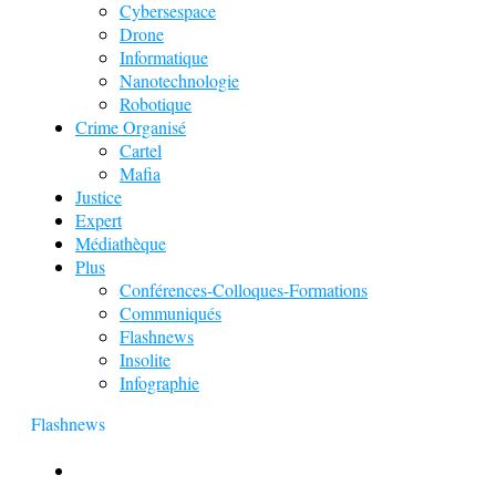
Cybersespace
Drone
Informatique
Nanotechnologie
Robotique
Crime Organisé
Cartel
Mafia
Justice
Expert
Médiathèque
Plus
Conférences-Colloques-Formations
Communiqués
Flashnews
Insolite
Infographie
Flashnews
Europol : Un calendrier de l’Avent insolite