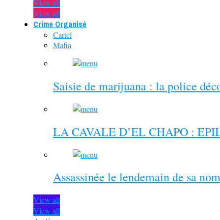
View all
View all
Crime Organisé
Cartel
Mafia
Saisie de marijuana : la police dé
LA CAVALE D’EL CHAPO : EP
Assassinée le lendemain de sa nom
View all
View all