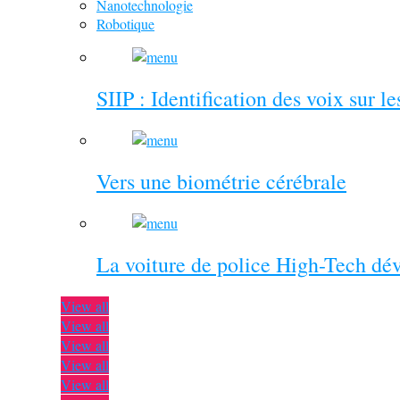
Nanotechnologie
Robotique
SIIP : Identification des voix sur l
Vers une biométrie cérébrale
La voiture de police High-Tech dé
View all
View all
View all
View all
View all