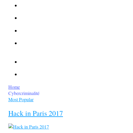
La Kalachnikov : l’arme la plus meurtrière du monde
La Mafia cible l’Etat Islamique
Quantique pour cryptographes
Les méthodes de recrutement des fonctionnaires par le
crime organisé
Le criminel de plus stupide de l’été !
Facebook : son catalogue biométrique de Tags illégal ?
Home
Cybercriminalité
Most Popular
Hack in Paris 2017