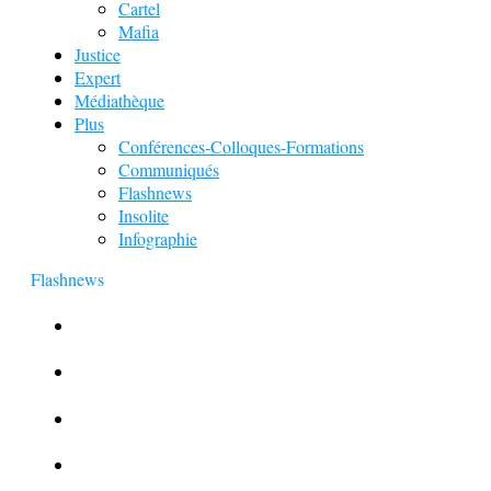
Cartel
Mafia
Justice
Expert
Médiathèque
Plus
Conférences-Colloques-Formations
Communiqués
Flashnews
Insolite
Infographie
Flashnews
Europol : Un calendrier de l’Avent insolite
Le corbeau vole une arme sur une scène de crime
Foot et Blanchiment d’argent
L’illusion d’incognito