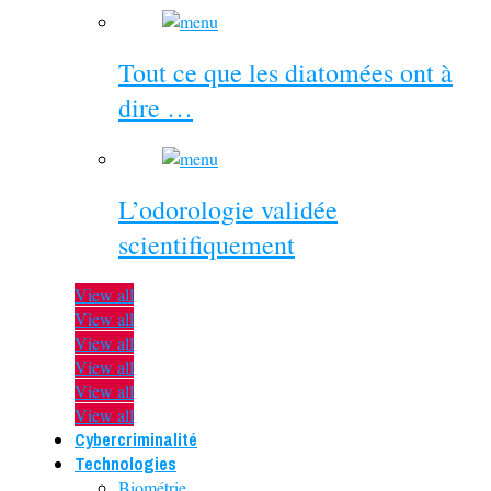
Tout ce que les diatomées ont à
dire …
L’odorologie validée
scientifiquement
View all
View all
View all
View all
View all
View all
Cybercriminalité
Technologies
Biométrie